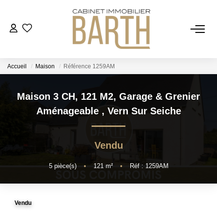
ESTIMER
Accueil
Maison
Référence 1259AM
ACHETER
Maison 3 CH, 121 M2, Garage & Grenier
VENDRE
Aménageable
,
Vern Sur Seiche
RECRUTEMENT
Vendu
AGENCE
5
pièce(s)
•
121
m²
•
Réf : 1259AM
Qui Sommes Nous
Vendu
Notre Équipe