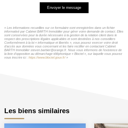
Envoyer le message
« Les informations recueillies sur ce formulaire sont enregistrées dans un fichier
informatisé par Cabinet BARTH Immobilier pour gérer votre demande de contact. Elles
sont conservées pour la durée nécessaire à la gestion de la relation client dans le
respect des prescriptions légales applicables et sont destinées à nos conseillers
Conformément à la loi « informatique et libertés », vous pouvez exercer votre droit
d'accès aux données vous concernant et les faire rectifier en contactant Cabinet
BARTH Immobilier steven.barbier@orange.fr. Nous vous informons de l'existence de
la liste d'opposition au démarchage téléphonique « Bloctel », sur laquelle vous pouvez
vous inscrire ici :
https://www.bloctel.gouv.fr/
»
Les biens similaires