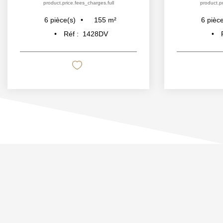
product.price.fees_charges.full
product.pr
155
m²
6
pièce(s)
6
pièce
Réf :
1428DV