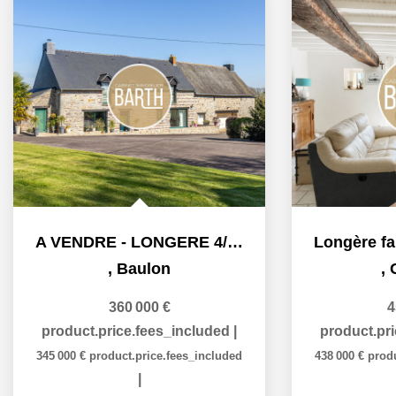
A VENDRE - LONGERE 4/5 CHAMBRES - +1 HECTARE - DEPENDANCES...
,
Baulon
,
360 000 €
4
product.price.fees_included
|
product.pr
345 000 €
product.price.fees_included
438 000 €
prod
|