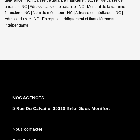
délivrance : NC | Caisse de garantie financière : NC. | N° de caisse de
garantie : NC | Adresse caisse de garantie : NC | Montant de la garantie
financière : NC | Nom du médiateur : NC | Adresse du médiateur : NC |
Adresse du site : NC |
Entreprise juridiquement et financièrement
indépendante
NOS AGENCES
5 Rue Du Calvaire, 35310 Bréal-Sous-Montfort
Nous contacter
Présentation