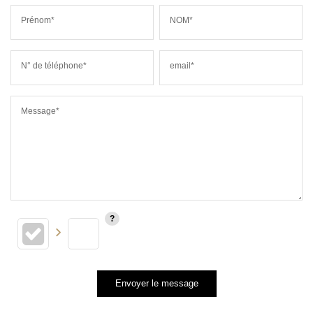
Prénom*
NOM*
N° de téléphone*
email*
Message*
Envoyer le message