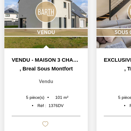
VENDU - MAISON 3 CHAMBRES - GARAGE - JARDIN -...
,
Breal Sous Montfort
,
T
Vendu
101
m²
5
pièce(s)
5
pièce
Réf :
1376DV