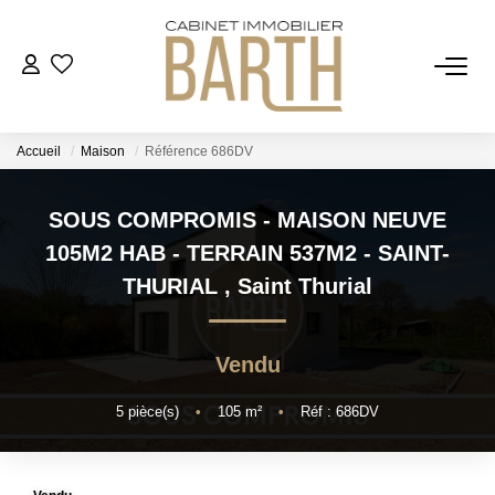
ESTIMER
Accueil
Maison
Référence 686DV
ACHETER
SOUS COMPROMIS - MAISON NEUVE
VENDRE
105M2 HAB - TERRAIN 537M2 - SAINT-
THURIAL
,
Saint Thurial
RECRUTEMENT
Vendu
AGENCE
5
pièce(s)
•
105
m²
•
Réf : 686DV
Qui Sommes Nous
Notre Équipe