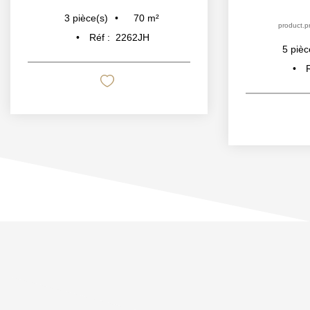
70
m²
3
pièce(s)
product.pr
Réf :
2262JH
5
pièc