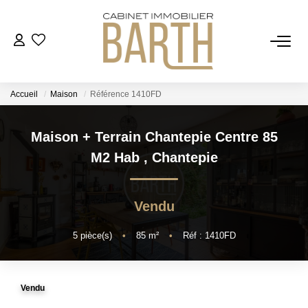
ESTIMER
Accueil
Maison
Référence 1410FD
ACHETER
Maison + Terrain Chantepie Centre 85
VENDRE
M2 Hab
,
Chantepie
RECRUTEMENT
Vendu
AGENCE
5
pièce(s)
•
85
m²
•
Réf : 1410FD
Qui Sommes Nous
Vendu
Notre Équipe