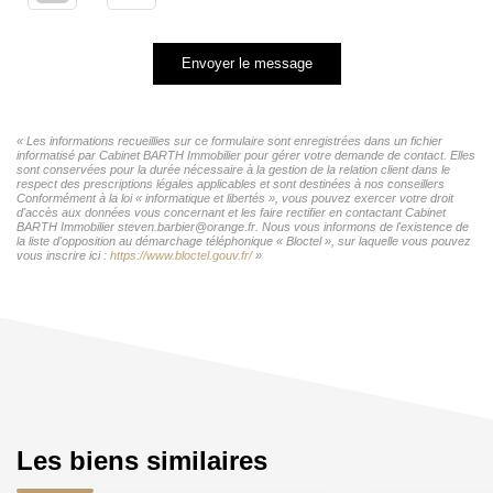
Envoyer le message
« Les informations recueillies sur ce formulaire sont enregistrées dans un fichier
informatisé par Cabinet BARTH Immobilier pour gérer votre demande de contact. Elles
sont conservées pour la durée nécessaire à la gestion de la relation client dans le
respect des prescriptions légales applicables et sont destinées à nos conseillers
Conformément à la loi « informatique et libertés », vous pouvez exercer votre droit
d'accès aux données vous concernant et les faire rectifier en contactant Cabinet
BARTH Immobilier steven.barbier@orange.fr. Nous vous informons de l'existence de
la liste d'opposition au démarchage téléphonique « Bloctel », sur laquelle vous pouvez
vous inscrire ici :
https://www.bloctel.gouv.fr/
»
Les biens similaires