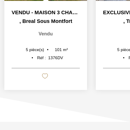
VENDU - MAISON 3 CHAMBRES - GARAGE - JARDIN -...
,
Breal Sous Montfort
,
T
Vendu
101
m²
5
pièce(s)
5
pièce
Réf :
1376DV