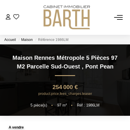
ESTIMER
Accueil
Maison
Référence 1986LM
ACHETER
Maison Rennes Métropole 5 Pièces 97
VENDRE
M2 Parcelle Sud-Ouest
,
Pont Pean
RECRUTEMENT
254 000 €
product.price.fees_charges.teaser
AGENCE
5
pièce(s)
•
97
m²
•
Réf : 1986LM
Qui Sommes Nous
Notre Équipe
A vendre