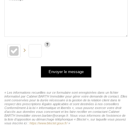
Envoyer le message
« Les informations recueillies sur ce formulaire sont enregistrées dans un fichier
informatisé par Cabinet BARTH Immobilier pour gérer votre demande de contact. Elles
sont conservées pour la durée nécessaire à la gestion de la relation client dans le
respect des prescriptions légales applicables et sont destinées à nos conseillers
Conformément à la loi « informatique et libertés », vous pouvez exercer votre droit
d'accès aux données vous concernant et les faire rectifier en contactant Cabinet
BARTH Immobilier steven.barbier@orange.fr. Nous vous informons de l'existence de
la liste d'opposition au démarchage téléphonique « Bloctel », sur laquelle vous pouvez
vous inscrire ici :
https://www.bloctel.gouv.fr/
»