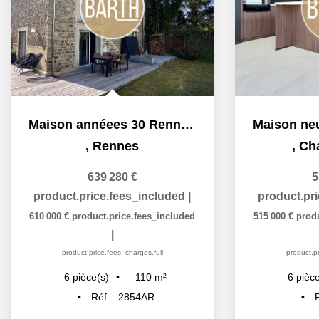
Maison annéees 30 Rennes 6 pièces 110 m2 - 132m2 au sol
,
Rennes
,
Ch
639 280 €
5
product.price.fees_included
|
product.pr
610 000 €
product.price.fees_included
515 000 €
prod
|
product.price.fees_charges.full
product.pr
110
m²
6
pièce(s)
6
pièce
Réf :
2854AR