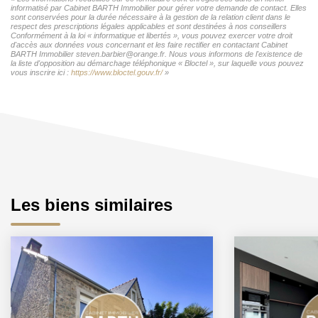
informatisé par Cabinet BARTH Immobilier pour gérer votre demande de contact. Elles
sont conservées pour la durée nécessaire à la gestion de la relation client dans le
respect des prescriptions légales applicables et sont destinées à nos conseillers
Conformément à la loi « informatique et libertés », vous pouvez exercer votre droit
d'accès aux données vous concernant et les faire rectifier en contactant Cabinet
BARTH Immobilier steven.barbier@orange.fr. Nous vous informons de l'existence de
la liste d'opposition au démarchage téléphonique « Bloctel », sur laquelle vous pouvez
vous inscrire ici :
https://www.bloctel.gouv.fr/
»
Les biens similaires