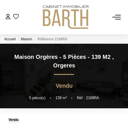
ESTIMER
Accueil
Maison
Référence 2189RA
ACHETER
Maison Orgères - 5 Pièces - 139 M2
,
VENDRE
Orgeres
RECRUTEMENT
Vendu
AGENCE
5
pièce(s)
•
139
m²
•
Réf : 2189RA
Qui Sommes Nous
Vendu
Notre Équipe