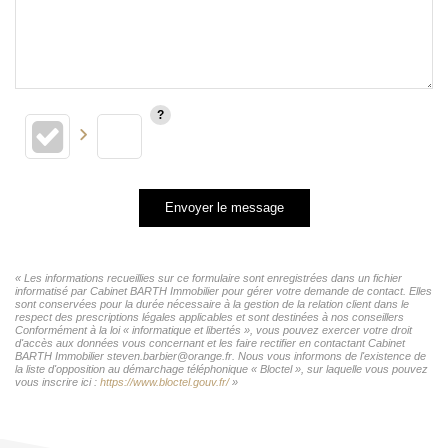
Envoyer le message
« Les informations recueillies sur ce formulaire sont enregistrées dans un fichier
informatisé par Cabinet BARTH Immobilier pour gérer votre demande de contact. Elles
sont conservées pour la durée nécessaire à la gestion de la relation client dans le
respect des prescriptions légales applicables et sont destinées à nos conseillers
Conformément à la loi « informatique et libertés », vous pouvez exercer votre droit
d'accès aux données vous concernant et les faire rectifier en contactant Cabinet
BARTH Immobilier steven.barbier@orange.fr. Nous vous informons de l'existence de
la liste d'opposition au démarchage téléphonique « Bloctel », sur laquelle vous pouvez
vous inscrire ici :
https://www.bloctel.gouv.fr/
»