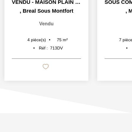
VENDU - MAISON PLAIN PIED - 2 CHAMBRES - JARDIN -...
,
Breal Sous Montfort
,
M
Vendu
75
m²
4
pièce(s)
7
pièce
Réf :
713DV