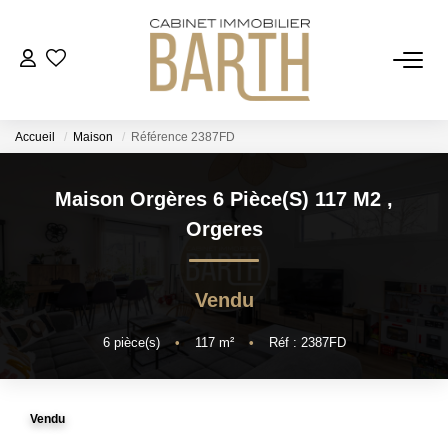
ESTIMER
Accueil
Maison
Référence 2387FD
ACHETER
Maison Orgères 6 Pièce(s) 117 M2
,
VENDRE
Orgeres
RECRUTEMENT
Vendu
AGENCE
6
pièce(s)
•
117
m²
•
Réf : 2387FD
Qui Sommes Nous
Vendu
Notre Équipe