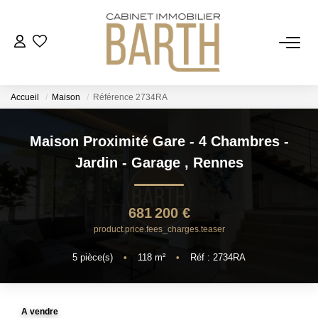
ESTIMER
Accueil
Maison
Référence 2734RA
ACHETER
Maison Proximité Gare - 4 Chambres -
VENDRE
Jardin - Garage
,
Rennes
RECRUTEMENT
681 200 €
product.price.fees_charges.teaser
AGENCE
5
pièce(s)
•
118
m²
•
Réf : 2734RA
Qui Sommes Nous
Notre Équipe
A vendre