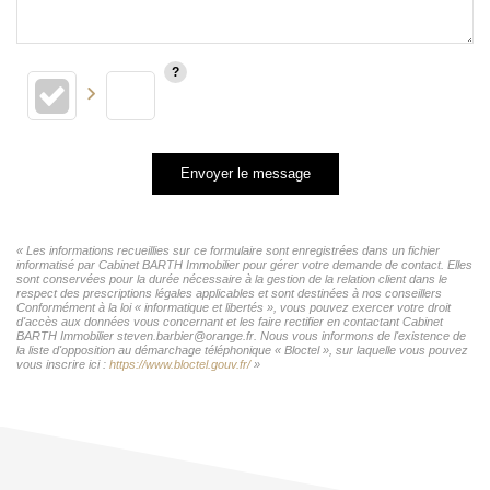
Envoyer le message
« Les informations recueillies sur ce formulaire sont enregistrées dans un fichier
informatisé par Cabinet BARTH Immobilier pour gérer votre demande de contact. Elles
sont conservées pour la durée nécessaire à la gestion de la relation client dans le
respect des prescriptions légales applicables et sont destinées à nos conseillers
Conformément à la loi « informatique et libertés », vous pouvez exercer votre droit
d'accès aux données vous concernant et les faire rectifier en contactant Cabinet
BARTH Immobilier steven.barbier@orange.fr. Nous vous informons de l'existence de
la liste d'opposition au démarchage téléphonique « Bloctel », sur laquelle vous pouvez
vous inscrire ici :
https://www.bloctel.gouv.fr/
»