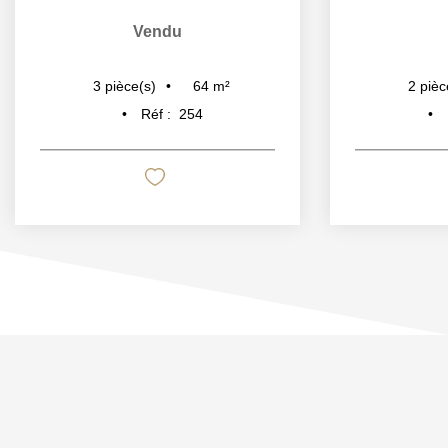
Vendu
64
m²
3
pièce(s)
2
pièc
Réf :
254