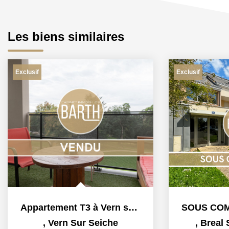
Les biens similaires
Exclusif
Exclusif
Appartement T3 à Vern sur Seiche, 64m² avec terrasse
,
Vern Sur Seiche
,
Breal 