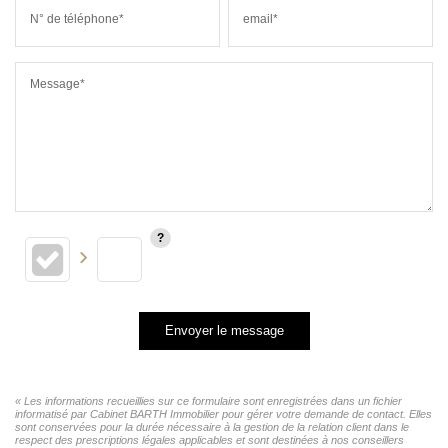
N° de téléphone*
email*
Message*
Envoyer le message
« Les informations recueillies sur ce formulaire sont enregistrées dans un fichier
informatisé par Cabinet BARTH Immobilier pour gérer votre demande de contact. Elles
sont conservées pour la durée nécessaire à la gestion de la relation client dans le
respect des prescriptions légales applicables et sont destinées à nos conseillers