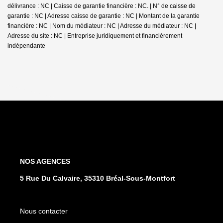
délivrance : NC | Caisse de garantie financière : NC. | N° de caisse de
garantie : NC | Adresse caisse de garantie : NC | Montant de la garantie
financière : NC | Nom du médiateur : NC | Adresse du médiateur : NC |
Adresse du site : NC |
Entreprise juridiquement et financièrement
indépendante
NOS AGENCES
5 Rue Du Calvaire, 35310 Bréal-Sous-Montfort
Nous contacter