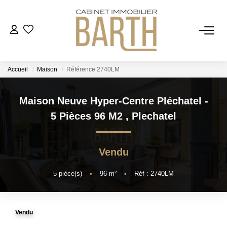
ESTIMER
Accueil
Maison
Référence 2740LM
ACHETER
Maison Neuve Hyper-Centre Pléchatel -
VENDRE
5 Pièces 96 M2
,
Plechatel
RECRUTEMENT
Vendu
AGENCE
5
pièce(s)
•
96
m²
•
Réf : 2740LM
Qui Sommes Nous
Vendu
Notre Équipe