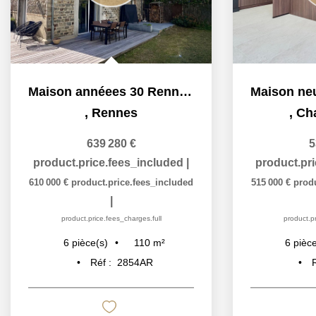
Maison annéees 30 Rennes 6 pièces 110 m2 - 132m2 au sol
,
Rennes
,
Ch
639 280 €
5
product.price.fees_included
|
product.pr
610 000 €
product.price.fees_included
515 000 €
prod
|
product.price.fees_charges.full
product.pr
110
m²
6
pièce(s)
6
pièce
Réf :
2854AR