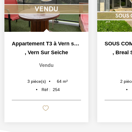
Appartement T3 à Vern sur Seiche, 64m² avec terrasse
,
Vern Sur Seiche
,
Breal 
Vendu
64
m²
3
pièce(s)
2
pièc
Réf :
254