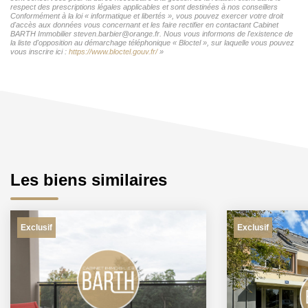
respect des prescriptions légales applicables et sont destinées à nos conseillers
Conformément à la loi « informatique et libertés », vous pouvez exercer votre droit
d'accès aux données vous concernant et les faire rectifier en contactant Cabinet
BARTH Immobilier steven.barbier@orange.fr. Nous vous informons de l'existence de
la liste d'opposition au démarchage téléphonique « Bloctel », sur laquelle vous pouvez
vous inscrire ici :
https://www.bloctel.gouv.fr/
»
Les biens similaires
Exclusif
Exclusif