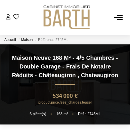
ESTIMER
Accueil
Maison
Référence 2745ML
ACHETER
Maison Neuve 168 M² - 4/5 Chambres -
VENDRE
Double Garage - Frais De Notaire
Réduits - Châteaugiron
,
Chateaugiron
RECRUTEMENT
534 000 €
AGENCE
product.price.fees_charges.teaser
Qui Sommes Nous
6
pièce(s)
•
168
m²
•
Réf : 2745ML
Notre Équipe