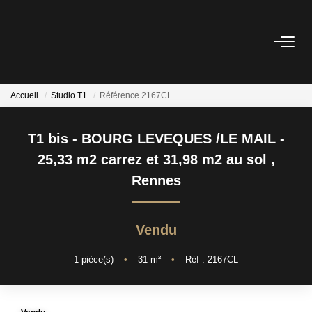
ESTIMER
Accueil
Studio T1
Référence 2167CL
ACHETER
T1 bis - BOURG LEVEQUES /LE MAIL -
VENDRE
25,33 m2 carrez et 31,98 m2 au sol
,
Rennes
RECRUTEMENT
Vendu
AGENCE
1
pièce(s)
•
31
m²
•
Réf : 2167CL
Qui Sommes Nous
Notre Équipe
Nos Partenaires