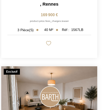
,
Rennes
169 900 €
product.price.fees_charges.teaser
40
M²
Réf :
1567LB
3
Pièce(s)
Exclusif