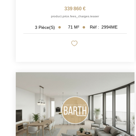
339 860 €
product.price.fees_charges.teaser
71
M²
Réf :
2994ME
3
Pièce(s)