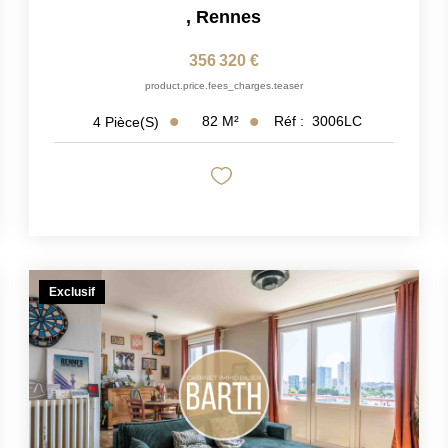
,
Rennes
356 320 €
product.price.fees_charges.teaser
82
M²
Réf :
3006LC
4
Pièce(s)
Exclusif