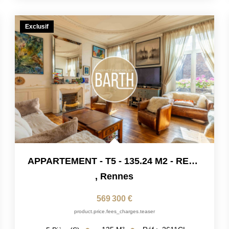
Exclusif
APPARTEMENT - T5 - 135.24 M2 - RENNES CENTRE-VILLE - PLACE...
,
Rennes
569 300 €
product.price.fees_charges.teaser