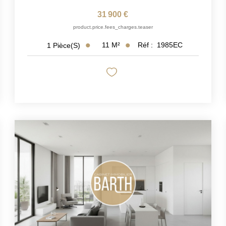
31 900 €
product.price.fees_charges.teaser
11
M²
Réf :
1985EC
1
Pièce(s)