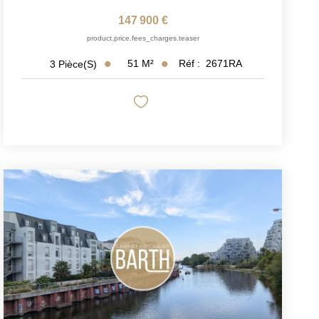
147 900 €
product.price.fees_charges.teaser
51
M²
Réf :
2671RA
3
Pièce(s)