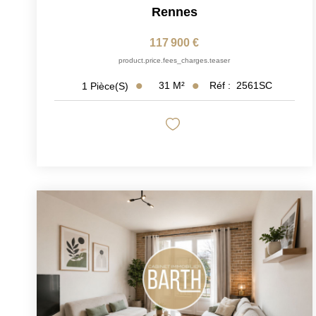
Rennes
117 900 €
product.price.fees_charges.teaser
31
M²
Réf :
2561SC
1
Pièce(s)