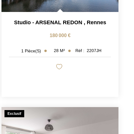
Studio - ARSENAL REDON
,
Rennes
180 000 €
28
M²
Réf :
2207JH
1
Pièce(s)
Exclusif