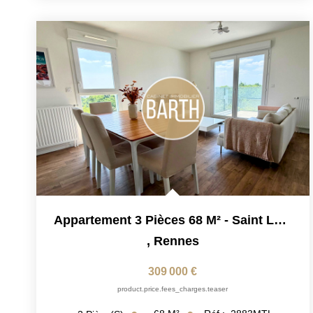
Appartement 3 Pièces 68 M² - Saint Laurent / Patton
,
Rennes
309 000 €
product.price.fees_charges.teaser