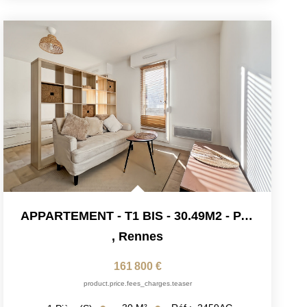
APPARTEMENT - T1 BIS - 30.49M2 - PARKING SÉCURISÉ -...
,
Rennes
161 800 €
product.price.fees_charges.teaser