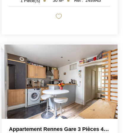
30
M²
Réf :
2459AG
1
Pièce(s)
Appartement Rennes Gare 3 Pièces 40 M2