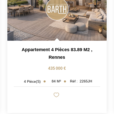
Appartement 4 Pièces 83.89 M2
,
Rennes
435 000 €
84
M²
Réf :
2265JH
4
Pièce(s)