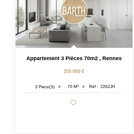
Appartement 3 Pièces 70m2
,
Rennes
355 000 €
70
M²
Réf :
2262JH
3
Pièce(s)