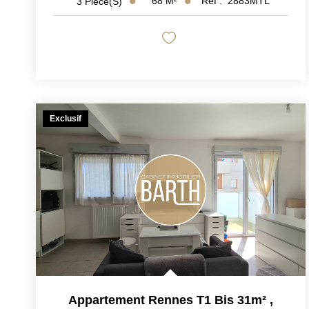
68
M²
Réf :
2883MTL
3
Pièce(s)
Exclusif
Appartement Rennes T1 Bis 31m²
,