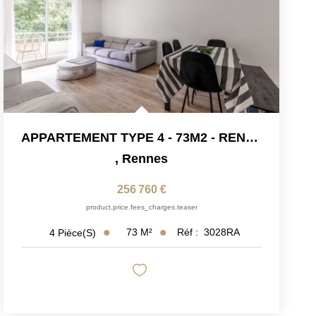
APPARTEMENT TYPE 4 - 73M2 - RENNES POTERIE
,
Rennes
256 760 €
product.price.fees_charges.teaser
73
M²
Réf :
3028RA
4
Pièce(s)