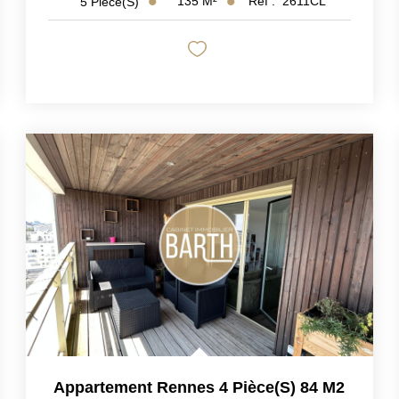
135
M²
Réf :
2611CL
5
Pièce(s)
Appartement Rennes 4 Pièce(s) 84 M2