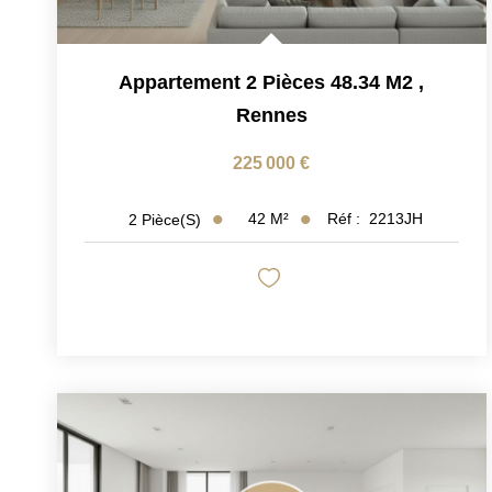
Appartement 2 Pièces 48.34 M2
,
Rennes
225 000 €
42
M²
Réf :
2213JH
2
Pièce(s)