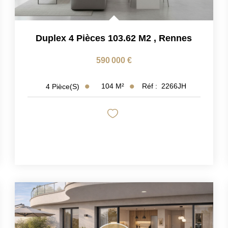
Duplex 4 Pièces 103.62 M2
,
Rennes
590 000 €
104
M²
Réf :
2266JH
4
Pièce(s)