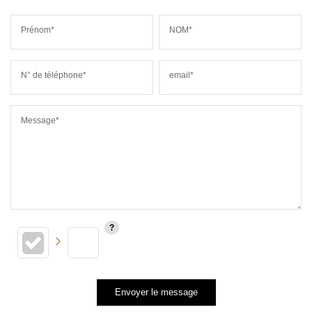
Prénom*
NOM*
N° de téléphone*
email*
Message*
Envoyer le message