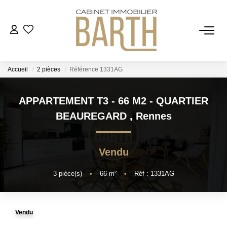
ESTIMER
Accueil
2 pièces
Référence 1331AG
ACHETER
APPARTEMENT T3 - 66 M2 - QUARTIER
VENDRE
BEAUREGARD
,
Rennes
RECRUTEMENT
Vendu
AGENCE
3
pièce(s)
•
66
m²
•
Réf : 1331AG
Qui Sommes Nous
Vendu
Notre Équipe