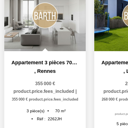
Appartement 3 pièces 70m2
,
Rennes
,
355 000 €
2
product.price.fees_included
|
product.pr
355 000 €
product.price.fees_included
268 000 €
prod
70
m²
3
pièce(s)
product.pr
Réf :
2262JH
5
pièc