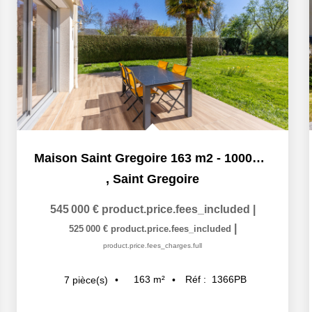
Maison Saint Gregoire 163 m2 - 1000m2 PLEIN SUD SANS VIS A...
,
Saint Gregoire
545 000 €
product.price.fees_included
|
|
525 000 €
product.price.fees_included
product.price.fees_charges.full
163
m²
Réf :
1366PB
7
pièce(s)