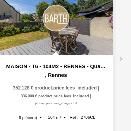
MAISON - T6 - 104M2 - RENNES - Quartier La Poterie /Parc du...
,
Rennes
352 128 €
product.price.fees_included
|
|
336 000 €
product.price.fees_included
product.price.fees_charges.full
104
m²
Réf :
2706CL
6
pièce(s)