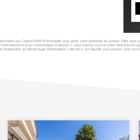
 informatisé par Cabinet BARTH Immobilier pour gérer votre demande de contact. Elles sont con
 Conformément à la loi « informatique et libertés », vous pouvez exercer votre droit d'accès 
te d'opposition au démarchage téléphonique « Bloctel », sur laquelle vous pouvez vous inscrir