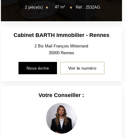
47
m²
2
pièce(s)
Réf :
2532AG
Cabinet BARTH Immobilier - Rennes
2 Bis Mail François Mitterrand
35000
Rennes
Nous écrire
Voir le numéro
Votre Conseiller :