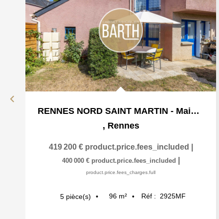
RENNES NORD SAINT MARTIN - Maison - 5 pièces - 96 m2, 130m²...
,
Rennes
419 200 €
product.price.fees_included
|
|
400 000 €
product.price.fees_included
product.price.fees_charges.full
96
m²
Réf :
2925MF
5
pièce(s)