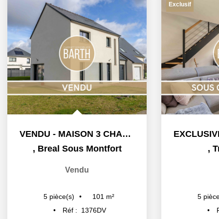
Exclusif
VENDU - MAISON 3 CHAMBRES - GARAGE - JARDIN -...
,
Breal Sous Montfort
,
T
Vendu
101
m²
5
pièce(s)
5
pièce
Réf :
1376DV