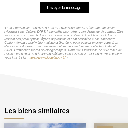
Envoyer le message
« Les informations recueillies sur ce formulaire sont enregistrées dans un fichier
informatisé par Cabinet BARTH Immobilier pour gérer votre demande de contact. Elles
sont conservées pour la durée nécessaire à la gestion de la relation client dans le
respect des prescriptions légales applicables et sont destinées à nos conseillers
Conformément à la loi « informatique et libertés », vous pouvez exercer votre droit
d'accès aux données vous concernant et les faire rectifier en contactant Cabinet
BARTH Immobilier steven.barbier@orange.fr. Nous vous informons de l'existence de
la liste d'opposition au démarchage téléphonique « Bloctel », sur laquelle vous pouvez
vous inscrire ici :
https://www.bloctel.gouv.fr/
»
Les biens similaires