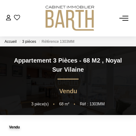
ESTIMER
Accueil
3 pièces
Référence 1303MM
ACHETER
Appartement 3 Pièces - 68 M2
,
Noyal
VENDRE
Sur Vilaine
RECRUTEMENT
Vendu
AGENCE
3
pièce(s)
•
68
m²
•
Réf : 1303MM
Qui Sommes Nous
Vendu
Notre Équipe