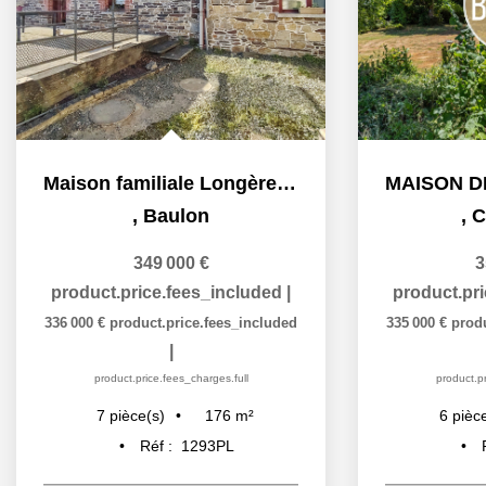
Maison familiale Longère Dépendances Grand terrain Baulon...
,
Baulon
,
C
349 000 €
3
product.price.fees_included
|
product.pr
336 000 €
product.price.fees_included
335 000 €
prod
|
product.price.fees_charges.full
product.pr
176
m²
7
pièce(s)
6
pièc
Réf :
1293PL