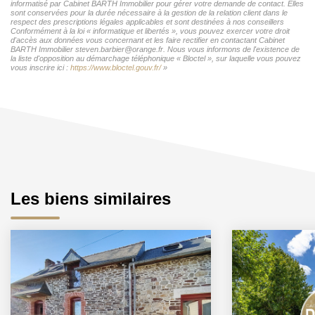
informatisé par Cabinet BARTH Immobilier pour gérer votre demande de contact. Elles
sont conservées pour la durée nécessaire à la gestion de la relation client dans le
respect des prescriptions légales applicables et sont destinées à nos conseillers
Conformément à la loi « informatique et libertés », vous pouvez exercer votre droit
d'accès aux données vous concernant et les faire rectifier en contactant Cabinet
BARTH Immobilier steven.barbier@orange.fr. Nous vous informons de l'existence de
la liste d'opposition au démarchage téléphonique « Bloctel », sur laquelle vous pouvez
vous inscrire ici :
https://www.bloctel.gouv.fr/
»
Les biens similaires