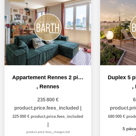
Appartement Rennes 2 pièce(s) 50.02 m2
,
Rennes
,
235 800 €
6
product.price.fees_included
|
product.pr
225 000 €
product.price.fees_included
680 000 €
prod
|
5
pièce
product.price.fees_charges.full