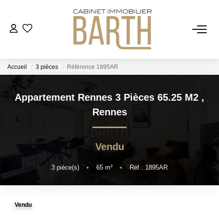
ESTIMER
Accueil
3 pièces
Référence 1895AR
ACHETER
Appartement Rennes 3 Pièces 65.25 M2
,
VENDRE
Rennes
RECRUTEMENT
Vendu
AGENCE
3
pièce(s)
•
65
m²
•
Réf : 1895AR
Qui Sommes Nous
Vendu
Notre Équipe