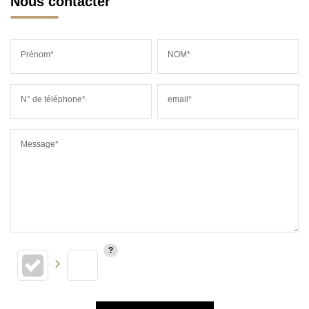
Nous contacter
Prénom*
NOM*
N° de téléphone*
email*
Message*