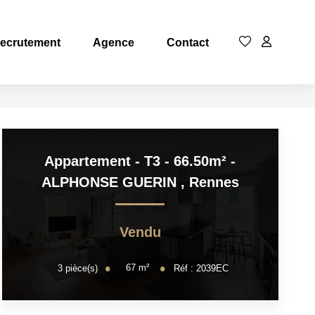
ecrutement
Agence
Contact
Appartement - T3 - 66.50m² -
ALPHONSE GUERIN
,
Rennes
Vendu
67
m²
3
pièce(s)
Réf :
2039EC