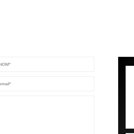
NOM*
email*