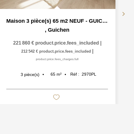
Maison 3 pièce(s) 65 m2 NEUF - GUICHEN PONT-REAN BRUZ
,
Guichen
221 860 €
product.price.fees_included
|
|
212 542 €
product.price.fees_included
product.price.fees_charges.full
65
m²
Réf :
2970PL
3
pièce(s)