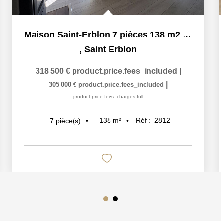
Maison Saint-Erblon 7 pièces 138 m2 - Rennes Métropole -...
,
Saint Erblon
318 500 €
product.price.fees_included
|
|
305 000 €
product.price.fees_included
product.price.fees_charges.full
138
m²
Réf :
2812
7
pièce(s)