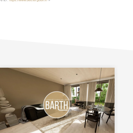
e ici :
https://www.bloctel.gouv.fr/
»