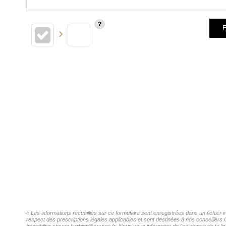
E
« Les informations recueillies sur ce formulaire sont enregistrées dans un fichier
respect des prescriptions légales applicables et sont destinées à nos conseillers