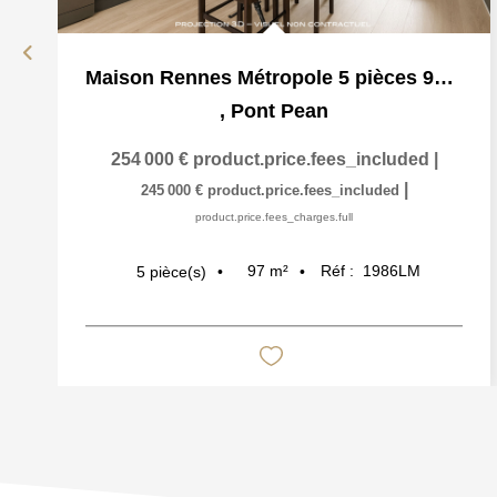
Maison Rennes Métropole 5 pièces 97 m2 Parcelle Sud-Ouest
,
Pont Pean
254 000 €
product.price.fees_included
|
|
245 000 €
product.price.fees_included
product.price.fees_charges.full
97
m²
Réf :
1986LM
5
pièce(s)