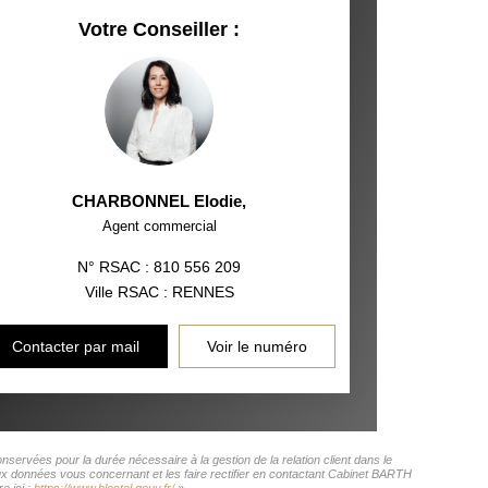
Votre Conseiller :
CHARBONNEL Elodie
,
Agent commercial
N° RSAC : 810 556 209
Ville RSAC : RENNES
Contacter par mail
Voir le numéro
servées pour la durée nécessaire à la gestion de la relation client dans le
aux données vous concernant et les faire rectifier en contactant Cabinet BARTH