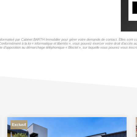
 informatisé par Cabinet BARTH Immobilier pour gérer votre demande de contact. Elles sont con
 Conformément à la loi « informatique et libertés », vous pouvez exercer votre droit d'accès 
te d'opposition au démarchage téléphonique « Bloctel », sur laquelle vous pouvez vous inscrir
Exclusif