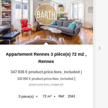
Appartement Rennes 3 pièce(s) 72 m2
,
Rennes
347 936 €
product.price.fees_included
|
|
332 000 €
product.price.fees_included
product.price.fees_charges.full
72
m²
Réf :
2041
3
pièce(s)