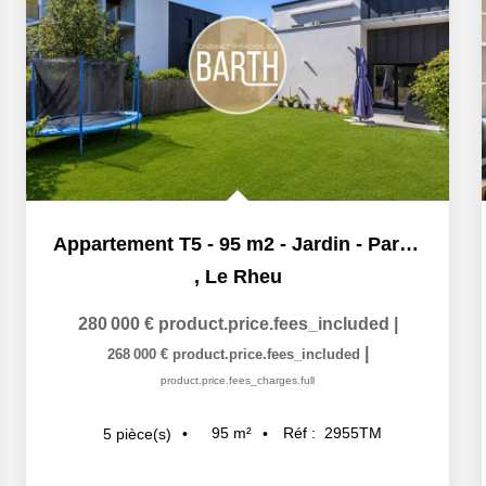
Appartement T5 - 95 m2 - Jardin - Parkings - Celliers
,
Le Rheu
280 000 €
product.price.fees_included
|
|
268 000 €
product.price.fees_included
product.price.fees_charges.full
95
m²
Réf :
2955TM
5
pièce(s)