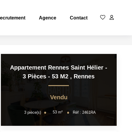
ecrutement
Agence
Contact
Appartement Rennes Saint Hélier -
3 Pièces - 53 M2
,
Rennes
Vendu
53
m²
3
pièce(s)
Réf :
2461RA