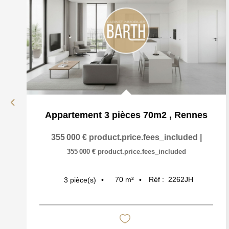
Appartement 3 pièces 70m2
,
Rennes
355 000 €
product.price.fees_included
|
355 000 €
product.price.fees_included
70
m²
Réf :
2262JH
3
pièce(s)