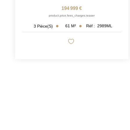
194 999 €
product.price.fees_charges.teaser
61
M²
Réf :
2989ML
3
Pièce(s)