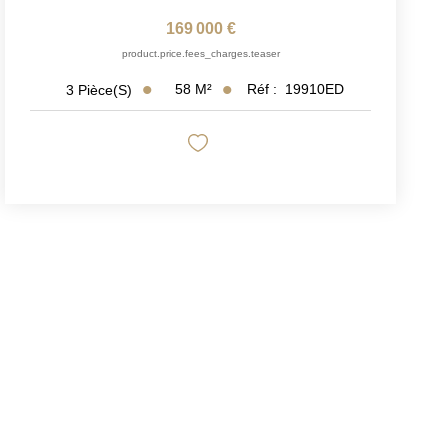
169 000 €
product.price.fees_charges.teaser
58
M²
Réf :
19910ED
3
Pièce(s)