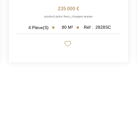
235 000 €
product.price.fees_charges.teaser
80
M²
Réf :
2828SC
4
Pièce(s)