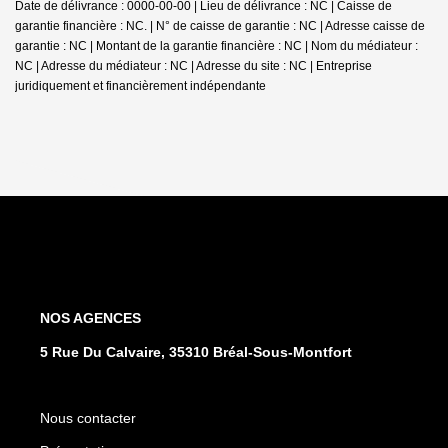
Date de délivrance : 0000-00-00 | Lieu de délivrance : NC | Caisse de
garantie financière : NC. | N° de caisse de garantie : NC | Adresse caisse de
garantie : NC | Montant de la garantie financière : NC | Nom du médiateur :
NC | Adresse du médiateur : NC | Adresse du site : NC |
Entreprise
juridiquement et financièrement indépendante
NOS AGENCES
5 Rue Du Calvaire, 35310 Bréal-Sous-Montfort
Nous contacter