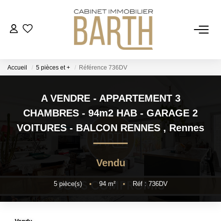
ESTIMER
Accueil
5 pièces et +
Référence 736DV
ACHETER
A VENDRE - APPARTEMENT 3
VENDRE
CHAMBRES - 94m2 HAB - GARAGE 2
VOITURES - BALCON RENNES
,
Rennes
RECRUTEMENT
Vendu
AGENCE
5
pièce(s)
•
94
m²
•
Réf : 736DV
Qui Sommes Nous
Notre Équipe