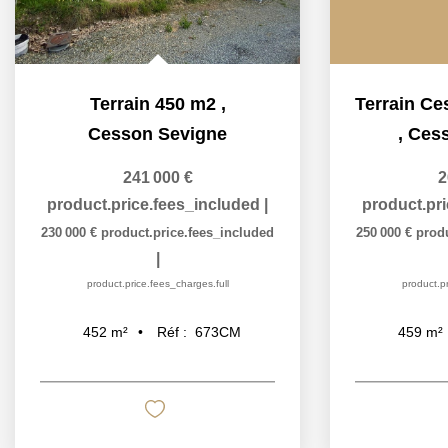
Terrain 450 m2
,
Cesson Sevigne
,
Cess
241 000 €
2
product.price.fees_included
|
product.pr
230 000 €
product.price.fees_included
250 000 €
prod
|
product.price.fees_charges.full
product.pr
Réf :
673CM
452
m²
459
m²