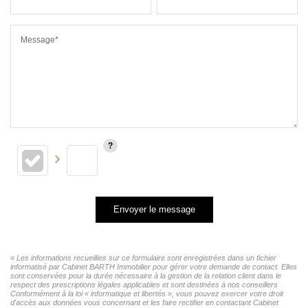
Message*
Envoyer le message
« Les informations recueillies sur ce formulaire sont enregistrées dans un fichier
informatisé par Cabinet BARTH Immobilier pour gérer votre demande de contact. Elles
sont conservées pour la durée nécessaire à la gestion de la relation client dans le
respect des prescriptions légales applicables et sont destinées à nos conseillers
Conformément à la loi « informatique et libertés », vous pouvez exercer votre droit
d'accès aux données vous concernant et les faire rectifier en contactant Cabinet