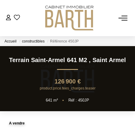
ESTIMER
Accueil
constructibles
Référence 450JP
ACHETER
Terrain Saint-Armel 641 M2
,
Saint Armel
VENDRE
126 900 €
RECRUTEMENT
product.price.fees_charges.teaser
641
m²
•
Réf : 450JP
AGENCE
Qui Sommes Nous
A vendre
Notre Équipe