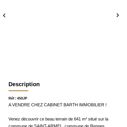
Nos Partenaires
Nos Actualités
Avis Clients
CONTACT
Description
Réf : 450JP
A VENDRE CHEZ CABINET BARTH IMMOBILIER !
Venez découvrir ce beau terrain de 641 m² situé sur la
commune de SAINT-ARMEL, commune de Rennes