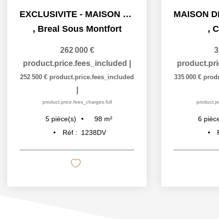
EXCLUSIVITE - MAISON 3 CHAMBRES - JARDIN -...
,
Breal Sous Montfort
,
C
262 000 €
3
product.price.fees_included
|
product.pr
252 500 €
product.price.fees_included
335 000 €
prod
|
product.price.fees_charges.full
product.pr
98
m²
5
pièce(s)
6
pièc
Réf :
1238DV