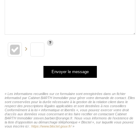
Envoyer le message
« Les informations recueillies sur ce formulaire sont enregistrées dans un fichier
informatisé par Cabinet BARTH Immobilier pour gérer votre demande de contact. Elles
sont conservées pour la durée nécessaire à la gestion de la relation client dans le
respect des prescriptions légales applicables et sont destinées à nos conseillers
Conformément à la loi « informatique et libertés », vous pouvez exercer votre droit
d'accès aux données vous concernant et les faire rectifier en contactant Cabinet
BARTH Immobilier steven.barbier@orange.fr. Nous vous informons de l'existence de
la liste d'opposition au démarchage téléphonique « Bloctel », sur laquelle vous pouvez
vous inscrire ici :
https://www.bloctel.gouv.fr/
»