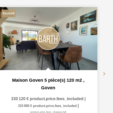
Exclusif
Maison Goven 5 pièce(s) 120 m2
,
Goven
330 120 €
product.price.fees_included
|
|
315 000 €
product.price.fees_included
product.price.fees_charges.full