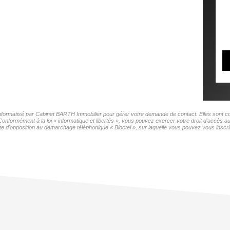
 informatisé par Cabinet BARTH Immobilier pour gérer votre demande de contact. Elles sont con
 Conformément à la loi « informatique et libertés », vous pouvez exercer votre droit d'accès 
te d'opposition au démarchage téléphonique « Bloctel », sur laquelle vous pouvez vous inscrir