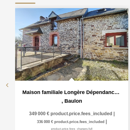
Maison familiale Longère Dépendances Grand terrain Baulon...
,
Baulon
349 000 €
product.price.fees_included
|
|
336 000 €
product.price.fees_included
product.price.fees_charges.full