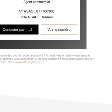
Agent commercial
N° RSAC : 877760900
Ville RSAC : Rennes
Contacter par mail
Voir le numéro
servées pour la durée nécessaire à la gestion de la relation client dans le
aux données vous concernant et les faire rectifier en contactant Cabinet BARTH
e ici :
https://www.bloctel.gouv.fr/
»