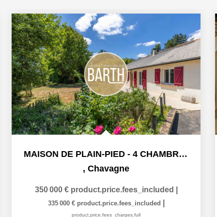
MAISON DE PLAIN-PIED - 4 CHAMBRES - TERRAIN DE PLUS DE 5...
,
Chavagne
350 000 €
product.price.fees_included
|
|
335 000 €
product.price.fees_included
product.price.fees_charges.full