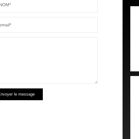
NOM*
email*
nvoyer le message