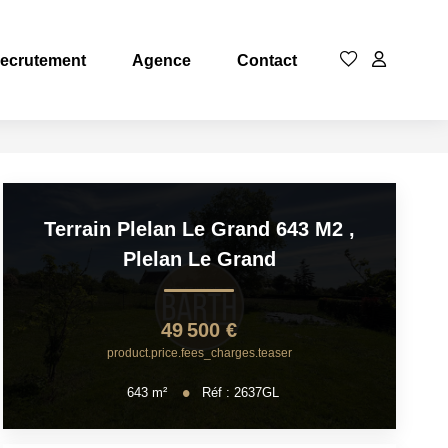
ecrutement
Agence
Contact
Terrain Plelan Le Grand 643 M2
,
Plelan Le Grand
49 500 €
product.price.fees_charges.teaser
643
m²
Réf :
2637GL