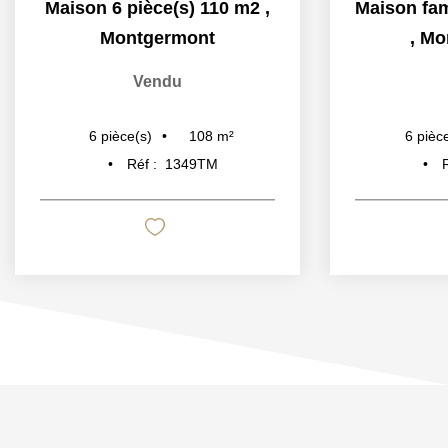
Maison 6 pièce(s) 110 m2
,
Montgermont
,
Mo
Vendu
108
m²
6
pièce(s)
6
pièc
Réf :
1349TM