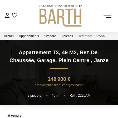
ESTIMER
Accueil
Appartements
A vendre
3 pièces
Référence 2225AM
ACHETER
Appartement T3, 49 M2, Rez-De-
VENDRE
Chaussée, Garage, Plein Centre
,
Janze
RECRUTEMENT
148 900 €
product.price.fees_charges.teaser
AGENCE
3
pièce(s)
•
48
m²
•
Réf : 2225AM
Qui Sommes Nous
Notre Équipe
A vendre