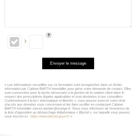
Envoyer le message
« Les informations recueillies sur ce formulaire sont enregistrées dans un fichier
informatisé par Cabinet BARTH Immobilier pour gérer votre demande de contact. Elles
sont conservées pour la durée nécessaire à la gestion de la relation client dans le
respect des prescriptions légales applicables et sont destinées à nos conseillers
Conformément à la loi « informatique et libertés », vous pouvez exercer votre droit
d'accès aux données vous concernant et les faire rectifier en contactant Cabinet
BARTH Immobilier steven.barbier@orange.fr. Nous vous informons de l'existence de
la liste d'opposition au démarchage téléphonique « Bloctel », sur laquelle vous pouvez
vous inscrire ici :
https://www.bloctel.gouv.fr/
»