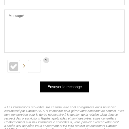
Message*
Envoyer le message
« Les informations recueillies sur ce formulaire sont enregistrées dans un fichier
informatisé par Cabinet BARTH Immobilier pour gérer votre demande de contact. Elles
sont conservées pour la durée nécessaire à la gestion de la relation client dans le
respect des prescriptions légales applicables et sont destinées à nos conseillers
Conformément à la loi « informatique et libertés », vous pouvez exercer votre droit
d'accès aux données vous concernant et les faire rectifier en contactant Cabinet