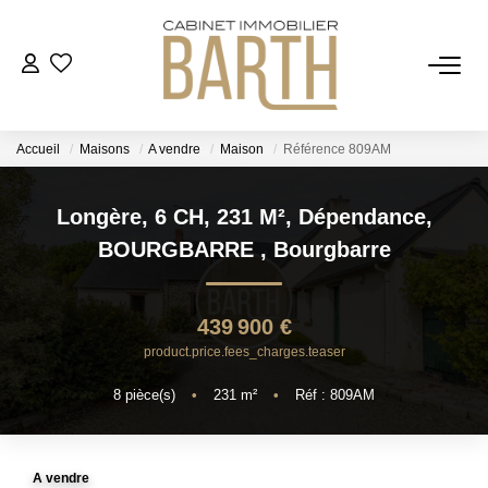
ESTIMER
Accueil
Maisons
A vendre
Maison
Référence 809AM
ACHETER
Longère, 6 CH, 231 M², Dépendance,
VENDRE
BOURGBARRE
,
Bourgbarre
RECRUTEMENT
439 900 €
product.price.fees_charges.teaser
AGENCE
8
pièce(s)
•
231
m²
•
Réf : 809AM
Qui Sommes Nous
Notre Équipe
A vendre