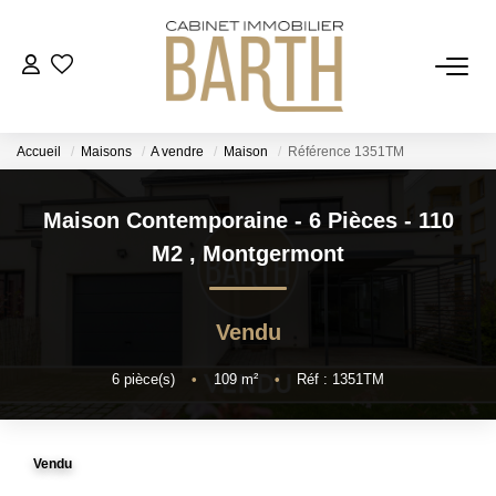
ESTIMER
Accueil
Maisons
A vendre
Maison
Référence 1351TM
ACHETER
Maison Contemporaine - 6 Pièces - 110
VENDRE
M2
,
Montgermont
RECRUTEMENT
Vendu
AGENCE
6
pièce(s)
•
109
m²
•
Réf : 1351TM
Qui Sommes Nous
Vendu
Notre Équipe