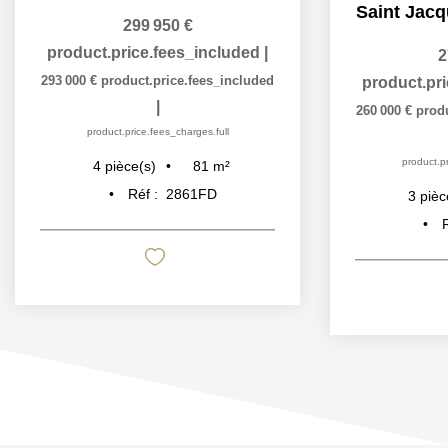
Saint Jac
299 950 €
product.price.fees_included
|
2
293 000 €
product.price.fees_included
product.pr
|
260 000 €
prod
product.price.fees_charges.full
product.pr
81
m²
4
pièce(s)
Réf :
2861FD
3
pièc