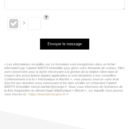
Envoyer le message
« Les informations recueillies sur ce formulaire sont enregistrées dans un fichier
informatisé par Cabinet BARTH Immobilier pour gérer votre demande de contact. Elles
sont conservées pour la durée nécessaire à la gestion de la relation client dans le
respect des prescriptions légales applicables et sont destinées à nos conseillers
Conformément à la loi « informatique et libertés », vous pouvez exercer votre droit
d'accès aux données vous concernant et les faire rectifier en contactant Cabinet
BARTH Immobilier steven.barbier@orange.fr. Nous vous informons de l'existence de
la liste d'opposition au démarchage téléphonique « Bloctel », sur laquelle vous pouvez
vous inscrire ici :
https://www.bloctel.gouv.fr/
»