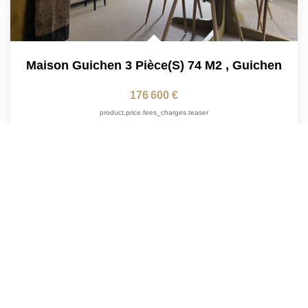
Maison Guichen 3 Pièce(s) 74 M2
,
Guichen
176 600 €
product.price.fees_charges.teaser
74
M²
Réf :
1490FDU
3
Pièce(s)