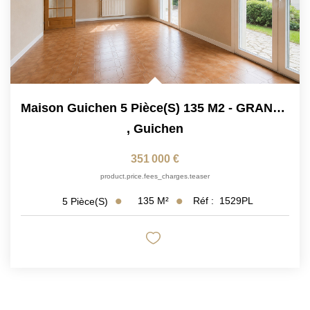
Maison Guichen 5 Pièce(s) 135 M2 - GRAND TERRAIN - 4...
,
Guichen
351 000 €
product.price.fees_charges.teaser
135
M²
Réf :
1529PL
5
Pièce(s)