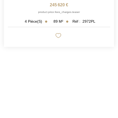
245 620 €
product.price.fees_charges.teaser
89
M²
Réf :
2972PL
4
Pièce(s)