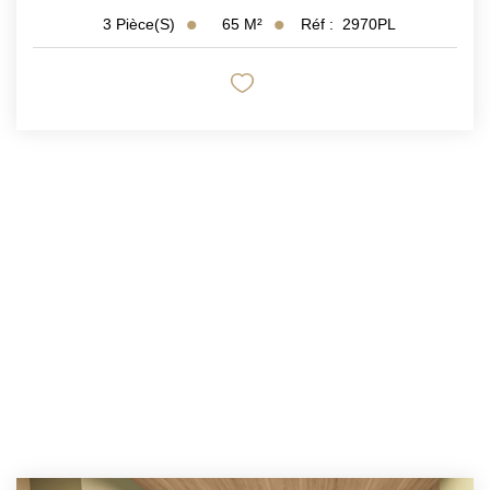
65
M²
Réf :
2970PL
3
Pièce(s)