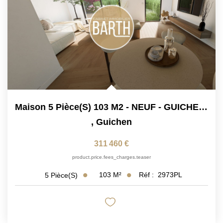
Maison 5 Pièce(s) 103 M2 - NEUF - GUICHEN PONT-REAN BRUZ
,
Guichen
311 460 €
product.price.fees_charges.teaser
103
M²
Réf :
2973PL
5
Pièce(s)