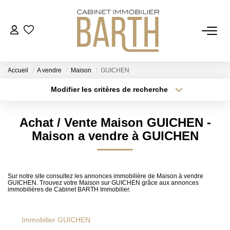
ESTIMER
Accueil
A vendre
Maison
GUICHEN
ACHETER
Modifier les critères de recherche
Localisation
Type de bien
Localisation
Sélectionnez...
VENDRE
Achat / Vente Maison GUICHEN -
Surface min
Budget max
Maison a vendre à GUICHEN
RECRUTEMENT
Plus de critères
Créer une alerte
AGENCE
Sur notre site consultez les annonces immobilière de Maison à vendre
GUICHEN. Trouvez votre Maison sur GUICHEN grâce aux annonces
immobilières de Cabinet BARTH Immobilier.
Qui Sommes Nous
Notre Équipe
Immobilier GUICHEN