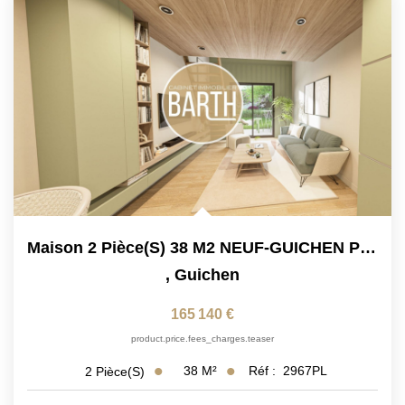
Maison 2 Pièce(s) 38 M2 NEUF-GUICHEN PONT-REAN BRUZ
,
Guichen
165 140 €
product.price.fees_charges.teaser
38
M²
Réf :
2967PL
2
Pièce(s)