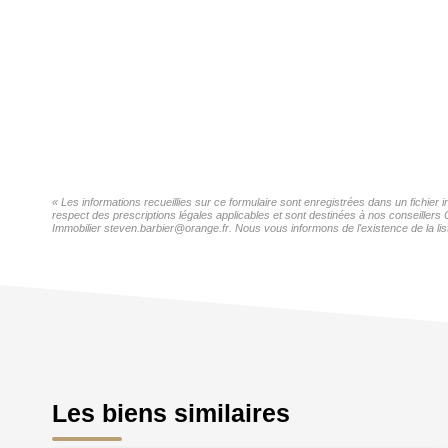
« Les informations recueillies sur ce formulaire sont enregistrées dans un fichier
respect des prescriptions légales applicables et sont destinées à nos conseillers
Immobilier steven.barbier@orange.fr. Nous vous informons de l'existence de la lis
Les biens similaires