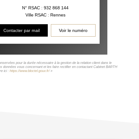
N° RSAC : 932 868 144
Ville RSAC : Rennes
Contacter par mail
Voir le numéro
servées pour la durée nécessaire à la gestion de la relation client dans le
aux données vous concernant et les faire rectifier en contactant Cabinet BARTH
e ici :
https://www.bloctel.gouv.fr/
»