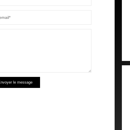
email*
nvoyer le message