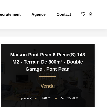
ecrutement
Agence
Contact
Maison Pont Pean 6 Pièce(s) 148
M2 - Terrain De 800m² - Double
Garage
,
Pont Pean
Vendu
148
m²
6
pièce(s)
Réf :
2554LM