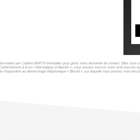
 informatisé par Cabinet BARTH Immobilier pour gérer votre demande de contact. Elles sont con
 Conformément à la loi « informatique et libertés », vous pouvez exercer votre droit d'accès 
te d'opposition au démarchage téléphonique « Bloctel », sur laquelle vous pouvez vous inscrir