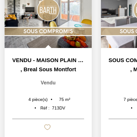
VENDU - MAISON PLAIN PIED - 2 CHAMBRES - JARDIN -...
,
Breal Sous Montfort
,
M
Vendu
75
m²
4
pièce(s)
7
pièce
Réf :
713DV