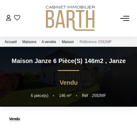
ESTIMER
Accueil
Maisons
A vendre
Maison
Référence 2592MF
ACHETER
Maison Janze 6 Pièce(s) 146m2
,
Janze
VENDRE
Vendu
RECRUTEMENT
6
pièce(s)
•
146
m²
•
Réf : 2592MF
AGENCE
Qui Sommes Nous
Vendu
Notre Équipe