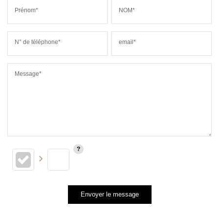
Prénom*
NOM*
N° de téléphone*
email*
Message*
Envoyer le message