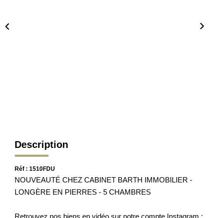
Nos Partenaires
Nos Actualités
Avis Clients
CONTACT
Description
Réf : 1510FDU
NOUVEAUTÉ CHEZ CABINET BARTH IMMOBILIER -
LONGÈRE EN PIERRES - 5 CHAMBRES
Retrouvez nos biens en vidéo sur notre compte Instagram :