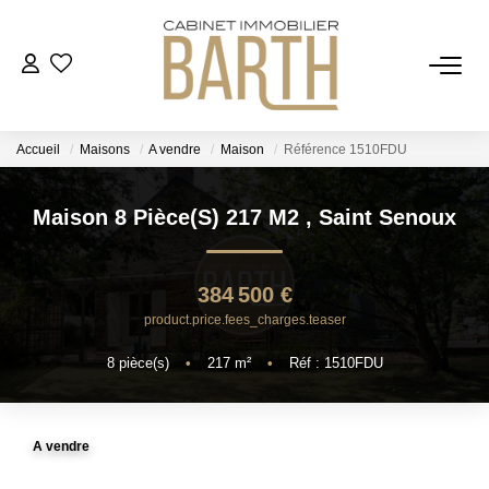
ESTIMER
Accueil
Maisons
A vendre
Maison
Référence 1510FDU
ACHETER
Maison 8 Pièce(s) 217 M2
,
Saint Senoux
VENDRE
384 500 €
RECRUTEMENT
product.price.fees_charges.teaser
8
pièce(s)
•
217
m²
•
Réf : 1510FDU
AGENCE
Qui Sommes Nous
A vendre
Notre Équipe