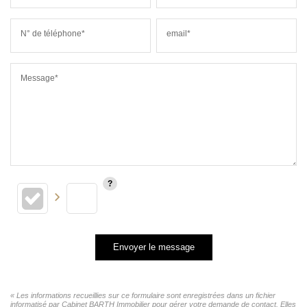
N° de téléphone*
email*
Message*
Envoyer le message
« Les informations recueillies sur ce formulaire sont enregistrées dans un fichier
informatisé par Cabinet BARTH Immobilier pour gérer votre demande de contact. Elles