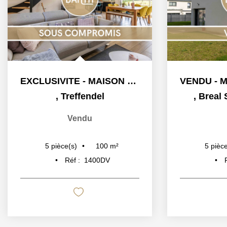
EXCLUSIVITE - MAISON 3 CHAMBRES / 2 SALLE D'EAU - GARAGE -...
,
Treffendel
,
Breal 
Vendu
100
m²
5
pièce(s)
5
pièce
Réf :
1400DV