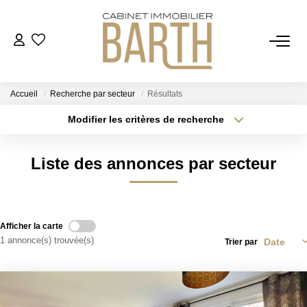
ESTIMER
Accueil
Recherche par secteur
Résultats
ACHETER
Modifier les critères de recherche
Localisation
Type de bien
Localisation
Sélectionnez...
VENDRE
Liste des annonces par secteur
Surface min
Budget max
RECRUTEMENT
Plus de critères
Créer une alerte
Afficher la carte
AGENCE
1 annonce(s) trouvée(s)
Trier par
Qui Sommes Nous
Notre Équipe