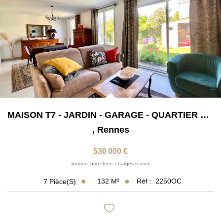
Nos Partenaires
Nos Actualités
Avis Clients
CONTACT
MAISON T7 - JARDIN - GARAGE - QUARTIER PILATE/GAÎTÉ
,
Rennes
530 000 €
product.price.fees_charges.teaser
132
M²
Réf :
2250OC
7
Pièce(s)