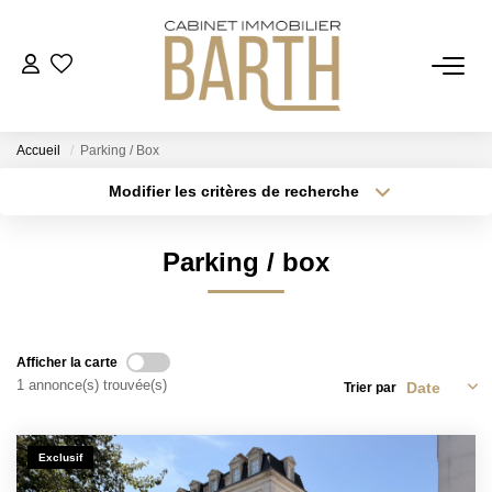
ESTIMER
Accueil
Parking / Box
ACHETER
Modifier les critères de recherche
Localisation
Type de bien
Localisation
Sélectionnez...
VENDRE
Parking / box
Surface min
Budget max
RECRUTEMENT
Plus de critères
Créer une alerte
Afficher la carte
AGENCE
1 annonce(s) trouvée(s)
Trier par
Qui Sommes Nous
Exclusif
Notre Équipe