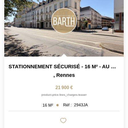
Nos Partenaires
Nos Actualités
Avis Clients
CONTACT
STATIONNEMENT SÉCURISÉ - 16 M² - AU COEUR DE RENNES - MAIL...
,
Rennes
21 900 €
product.price.fees_charges.teaser
Réf :
2943JA
16
M²